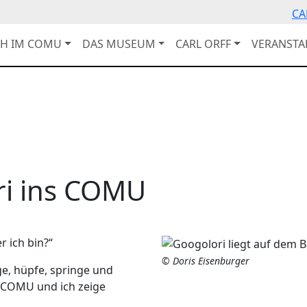
CA
CH IM COMU
DAS MUSEUM
CARL ORFF
VERANST
ri ins COMU
r ich bin?“
© Doris Eisenburger
ge, hüpfe, springe und
 COMU und ich zeige