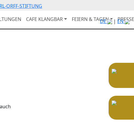
RL-ORFF-STIFTUNG
ALTUNGEN
CAFE KLANGBAR
FEIERN & TAGEN
PRESS
DE
|
EN