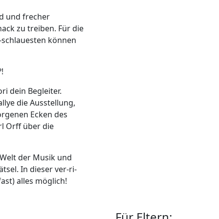
ld und frecher
nack zu treiben. Für die
la-schlauesten können
!
 dein Begleiter.
llye die Ausstellung,
rborgenen Ecken des
 Orff über die
 Welt der Musik und
el. In dieser ver-ri-
ast) alles möglich!
Für Eltern: